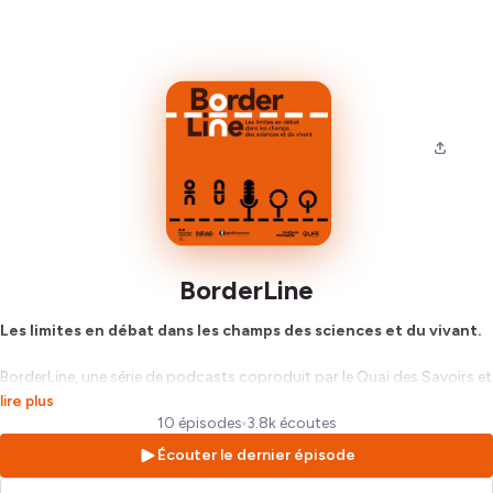
BorderLine
Les limites en débat dans les champs des sciences et du vivant.
BorderLine, une série de podcasts coproduit par le Quai des Savoirs et
la Mission Agrobiosciences-INRAE.
lire plus
10 épisodes
3.8k écoutes
Hébergé par Ausha. Visitez
ausha.co/politique-de-confidentialite
Écouter le dernier épisode
pour plus d'informations.