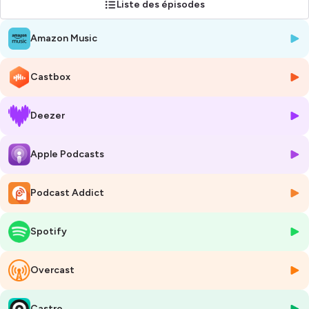
Liste des épisodes
Amazon Music
Castbox
Deezer
Apple Podcasts
Podcast Addict
Spotify
Overcast
Castro