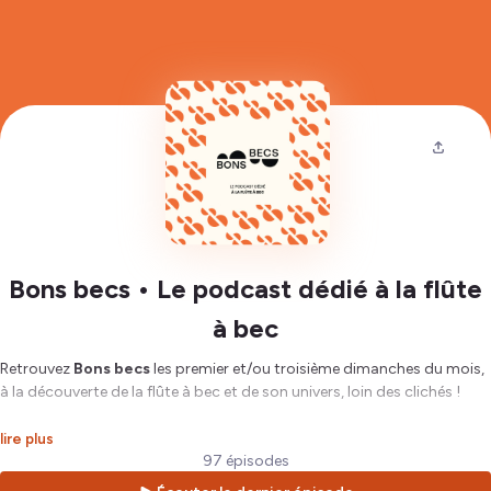
Bons becs • Le podcast dédié à la flûte
à bec
Retrouvez
Bons becs
les premier et/ou troisième dimanches du mois,
à la découverte de la flûte à bec et de son univers, loin des clichés !
🔠
Alphabec
, l'abécédaire de la flûte à bec avec des entrées par mots-
lire plus
clefs
97 épisodes
💬
Conversations
:
qui a bon bec ?
, des conversations avec des