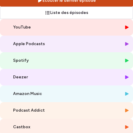
Écouter le dernier épisode
artisans, musiciens, enseignants, chercheurs...
☎️
Allô ?
: je réponds à une question d'auditeur·ice
Liste des épisodes
🔧
Tuto
: des pas à pas pour réaliser vous-mêmes des ajustements
simples sur vos flûtes
YouTube
📖
Répertoire
: des enseignant·es, près de chez vous, nous présentent
une ou plusieurs oeuvres de leur choix
Apple Podcasts
Hébergé par Ausha. Visitez
ausha.co/politique-de-confidentialite
pour plus d'informations.
Spotify
Deezer
Amazon Music
Podcast Addict
Castbox