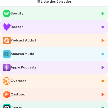
Liste des épisodes
Hébergé par Ausha. Visitez
ausha.co/politique-de-confidentialite
Spotify
pour plus d'informations.
Deezer
Podcast Addict
Amazon Music
Apple Podcasts
Overcast
Castbox
Castro