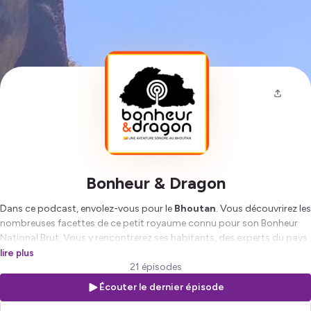
Bonheur & Dragon
Dans ce podcast, envolez-vous pour le
Bhoutan
. Vous découvrirez les
nombreuses facettes de ce petit royaume connu pour son Bonheur
National Brut. Vous y rencontrerez ses habitants, des experts du pays
et peut-être même la famille royale. Au-delà des anedcotes exotiques,
lire plus
vous découvrirez ses traditions séculaires, sa manière atypique de se
21 épisodes
développer, ses tourments passés et ses défis de demain. 20 épisodes
Écouter le dernier épisode
d'une aventure sonore en Himalaya.
Un nouvel épisode tous les
mardis
!