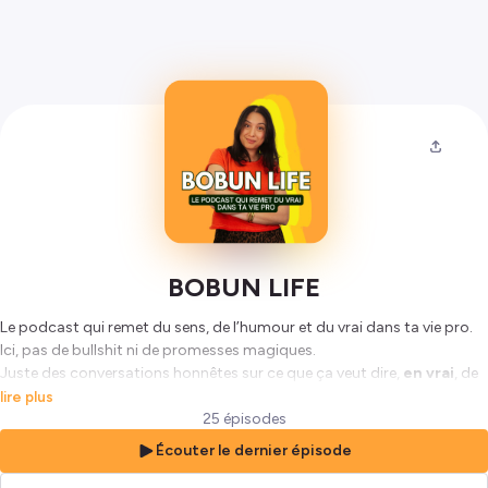
BOBUN LIFE
Le podcast qui remet du sens, de l’humour et du vrai dans ta vie pro.
Ici, pas de bullshit ni de promesses magiques.
Juste des conversations honnêtes sur ce que ça veut dire,
en vrai
, de
se réinventer, de poser ses limites et de construire une carrière qui te
lire plus
ressemble.
25 épisodes
🎙 Trois formats pour t’accompagner :
Écouter le dernier épisode
Les Déclics
→ mes épisodes solo, cash et sans détour. Des
réflexions pour t’aider à passer du “je comprends” au “je me