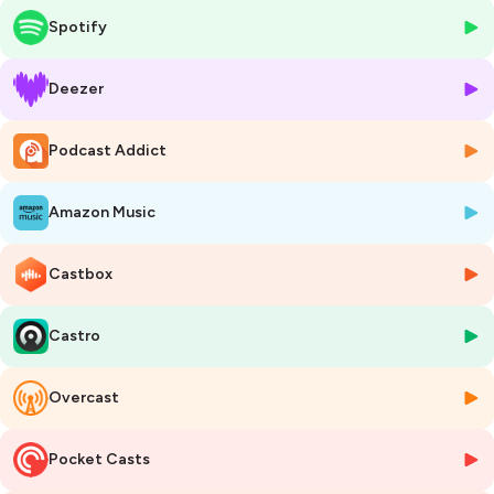
Spotify
Les bases
- Que met-on derrière le terme "performances" ? Quels sont les enjeux
Deezer
?
- Une application performante, c’est quoi ? Quels sont les critères ?
Podcast Addict
- Point historique : l'évolution de la notion de performance
Les idées reçues sur la performance des applications
Amazon Music
- D’où viennent généralement les problèmes de performance ? Les
coupables prédéfinis et les vrais coupables
Castbox
- Comment trouver les sources des problèmes de performance ?
- Les logiciels d'analyse de performances, on en pense quoi ?
Castro
L'optimisation des performances commence par un bon audit !
Overcast
- Quel est le but d’un audit de performance ? Qu’est-ce qu’on va
tester ? Combien de temps ça dure ?
- Les principales étapes de l’audit d’analyse de performance
Pocket Casts
- Les outils utilisés pour les tests de performance (Jmeter, Wireshark ,