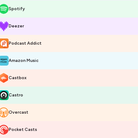
Spotify
Deezer
Podcast Addict
Amazon Music
Castbox
Castro
Overcast
Pocket Casts