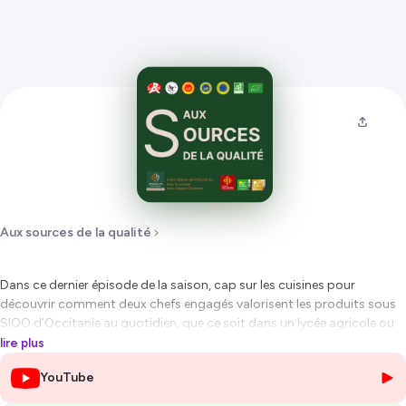
Aux sources de la qualité
Dans ce dernier épisode de la saison, cap sur les cuisines pour
découvrir comment deux chefs engagés valorisent les produits sous
SIQO d’Occitanie au quotidien, que ce soit dans un lycée agricole ou
un restaurant gastronomique.
lire plus
YouTube
🎙️ Mathieu Avignon, chef cuisinier du lycée agricole de Carcassonne,
prépare chaque jour 500 repas pour les élèves. Son objectif : offrir une