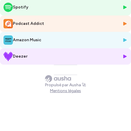
alimentation saine, locale et pédagogique, en privilégiant les produits
Spotify
sous signes officiels de qualité et d’origine. Il nous ouvre les portes de
sa cuisine et partage sa démarche engagée.
Podcast Addict
🎙️ Grégory Doucet, chef des restaurants In-Fine et MG à Frontignan,
mise lui aussi sur le terroir. Son menu, entièrement construit autour
Amazon Music
des saisons et des productions locales, démontre qu’on peut allier
excellence gastronomique et circuits courts tout en respectant son
budget.
Deezer
🍴 Dans cet épisode, il est question de goût, bien sûr, mais aussi
d’éducation, d’engagement et de transmission. Une belle conclusion
pour cette série qui célèbre les produits d’exception de notre région.
Propulsé par Ausha 🚀
🎧 Disponible dès maintenant sur votre plateforme d’écoute préférée !
Mentions légales
Rejoignez nous sur Facebook
Rejoignez nous sur Instagram
Rejoignez nous sur Youtube