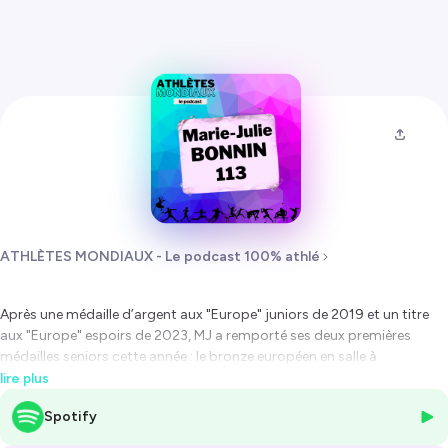
ATHLÈTES MONDIAUX - Le podcast 100% athlé
Après une médaille d’argent aux "Europe" juniors de 2019 et un
titre
aux "Europe" espoirs de 2023, MJ a remporté ses deux premières
médailles seniors cette année : le bronze européen en salle à
Apeldoorn, puis le
titre mondial
en salle à Nankin deux semaines plus
lire plus
tard (vous n’avez pas pu manquer ça !). MJ s’est imposée à Nankin en
Spotify
franchissant une barre à 4m75, record de France égalé.