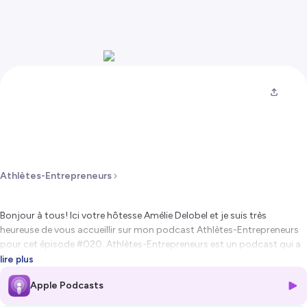
Athlètes-Entrepreneurs
Bonjour à tous! Ici votre hôtesse Amélie Delobel et je suis très
heureuse de vous accueillir sur mon podcast Athlètes-Entrepreneurs
pour cet épisode #020. Athlètes-Entrepreneurs est un podcast qui a
pour but de motiver les athlètes ou anciens athlètes qui souhaitent se
lire plus
lancer en affaires .
Apple Podcasts
Pour cette émission, je discute avec Charles Fortier, un ancien joueur