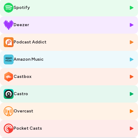
de basket-ball du Rouge et Or ainsi que des défunts Kebs de Québec.
Spotify
Issu d’une famille d’entrepreneurs, il ne faisait aucun doute qu’il serait
lui aussi un jour le patron.
Deezer
C’est ce qu’il a fait en 2009 en fondant Planica, un cabinet de services
financiers avec trois autres partenaires. En plus de son entreprise,
Podcast Addict
l’homme de 6 pieds et 4 pouces s’implique toujours avec l’Université
Laval comme président des deux clubs de basketball du Rouge et Or.
Amazon Music
Je vous laisse maintenant à cette entrevue avec Charles Fortier a le
basketball et l'entrepreneuriat dans le sang. Bonne écoute!
Les questions posées à Charles Fortier au cours de cette entrevue :
Castbox
1-À quel âge as-tu commencé à jouer au basketball et quel a été ton
parcours?
Castro
2-As-tu des regrets en lien avec ta carrière? Ou tu étais prêt à passer à
une autre étapes lorsque tu as pris ta retraite?
Overcast
3-Tu as lancé Planifica avec tes partenaires en 2009. D’où est venue
cette idée et comment s’est déroulé le processus?
Pocket Casts