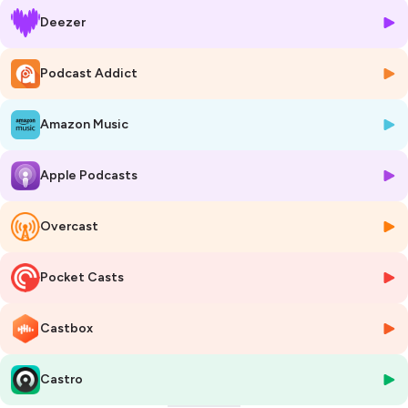
Elle souligne l'importance de traiter les enfants qui souffrent de
Deezer
troubles respiratoires du sommeil dès la petite enfance.
Dr Madiha ELLAFFI vous invite à consulter le site de l'
association
Podcast Addict
IDEAS
https://ideas-asso.org/
Les professionnels de santé pourront trouver des informations sur le
Amazon Music
réseau IDEAS interdisciplinaire des troubles du sommeil de l'enfant et
de l'adolescent, et les parents pourront consulter de nombreuses
ressources pour mieux comprendre ces troubles.
Apple Podcasts
Madiha ELLAFFI a également développé une
application mobile
📱
"Sommeil de marmotte"
, ludique et éducative, pour les enfants et
Overcast
leurs parents, afin de les aider à mieux comprendre le syndrome
d'apnées du sommeil et à mieux vivre avec. Vous pouvez télécharger
Pocket Casts
cette application sur Apple Store et Google Play.
Nous vous souhaitons une très bonne écoute !
Castbox
N'hésitez pas à mettre 5 étoiles ⭐ ou à laisser un commentaire si ce
podcast a retenu votre attention, car c'est aussi grâce à vous que
Castro
IDEAS pourra accomplir sa mission d'information et de prévention sur