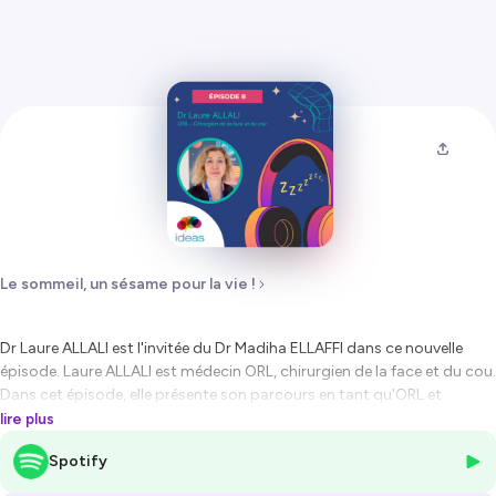
Le sommeil, un sésame pour la vie !
Dr Laure ALLALI est l'invitée du Dr Madiha ELLAFFI dans ce nouvelle
épisode. Laure ALLALI est médecin ORL, chirurgien de la face et du cou.
Dans cet épisode, elle présente son parcours en tant qu'ORL et
comment au fil du temps, elle s'est spécialisée dans le sommeil des
lire plus
adultes, puis des enfants. Elle décrit le parcours de soins des enfants
Spotify
qu'elle reçoit en consultation, ainsi que le travail pluridisciplinaire
essentiel avec un réseau de spécialiste selon les besoins des enfants.