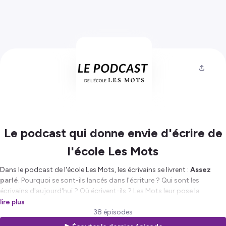
Le podcast qui donne envie d'écrire de
l'école Les Mots
Dans le podcast de l'école Les Mots, les écrivains se livrent :
Assez
parlé
. Pourquoi se sont-ils lancés dans l'écriture ? Qui sont les
écrivains d'aujourd'hui ? Où écrivent-ils ? Les Mots leur pose la
question !
lire plus
“Écrire” : un acte divin, ineffable, inspiré ? A l’école d’écriture Les Mots,
38 épisodes
on tourne ce verbe dans tous les sens, et on pose toutes les