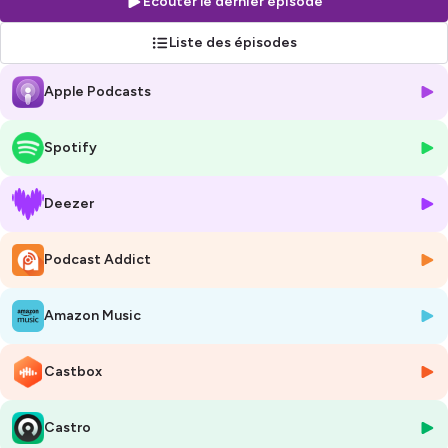
Écouter le dernier épisode
questions, même les plus “sacrées”. On considère que l’écriture
s’exerce, se raconte, se transmet, se chante, se dit, s’écrie. Dans le
Liste des épisodes
Podcast “Assez parlé”, on veut entendre les écrivains nous raconter
leur quotidien et nous donner envie d’écrire. Le mythe de l’écrivain
Apple Podcasts
silencieux, on en a assez parlé. Aujourd’hui, ce sont eux que nous
voulons entendre. Non pas les écrivains fantasmés, mais ceux que
nous croisons dans nos ateliers d’écriture tous les jours et qui - on
Spotify
vous le promet ! - adorent bavarder pendant des heures en répondant
aux questions qu’on ne leur pose jamais. Comment écrivent-ils ?
Pourquoi ? A qui ? Depuis quand ? A quelle heure s’y mettent-ils ? A
Deezer
quel endroit ? A quoi ressemble leur livre avant d’être un livre ? Quelles
voix tournent dans leur tête au moment où ils se mettent à leur table
Podcast Addict
de travail ? Et comment ces voix, ces mots qui se bousculent dans
leur cerveau deviennent-ils des histoires, récits, des nouvelles, des
scenari ? Comment ont-ils débuté ? Continué ? Quelles ont été leurs
Amazon Music
plus grandes difficultés ?
Elsa Flageul, David Thomas, Emmanuel Carrère, Chloé Delaume, Agnès
Michaux… chaque mois, nous rencontrons les écrivains majeurs de la
Castbox
scène littéraire actuelle, ceux qui animent les ateliers d’écriture de
l’école Les Mots, pour les interroger sur leur parcours et leur pratique
Castro
d’écriture.