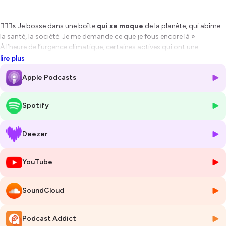
🤦🏻‍♀️« Je bosse dans une boîte
qui se moque
de la planète, qui abîme
la santé, la société. Je me demande ce que je fous encore là »
À l’heure de l’urgence climatique, certaines actives qui ont une
conscience écolo, solidaire, citoyenne, se posent des questions...
lire plus
💁🏻‍♀️Faut-il lâcher un poste
correctement payé
mais contraire à ses
Apple Podcasts
convictions écologiques et sociales, ou
rester
en espérant faire
bouger les choses
en interne
?
🙆🏻‍♀️Beaucoup de femmes rêvent d’avoir un métier où l’on se sent
Spotify
responsable,
épanouie
et fière d’être utile en apportant sa pierre au
développement durable, à la cohésion sociale, à la lutte contre le
réchauffement climatique.
Deezer
👉🏻Ces métiers où l’on se sent
alignée
avec ses convictions
environnementales et sociales, on les appelle
des emplois en RSE
,
YouTube
c’est-à-dire en Responsabilité Sociale des Entreprises.
Mais où les dénicher❓Comment se reconvertir❓Peut-on transformer
son job actuel en emploi à RSE sans quitter sa boîte ❓Et surtout, ces
SoundCloud
compétences, ces métiers, sont-ils bien rémunérés ❓Car il ne s’agit
pas de faire du bénévolat !
Pour parler des carrières en RSE, nous avons reçu
Caroline Renoux
,
Podcast Addict