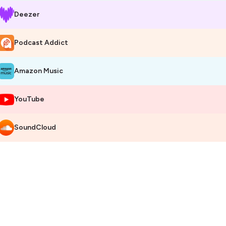
Deezer
Podcast Addict
Amazon Music
YouTube
SoundCloud