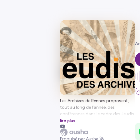
Ar
Les Archives de Rennes proposent,
tout au long de l’année, des
conférences dans le cadre des Jeudis
des Archives. Elles permettent de
lire plus
découvrir l’histoire de Rennes à
travers les fonds conservés aux
Propulsé par Ausha 🚀