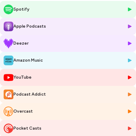
santé mentale
.
Spotify
Les troubles psychotiques décrivent un trouble psychique impliquant
une perte de contact avec la réalité. Ils provoquent de fortes
perturbations des pensées, des émotions, mais aussi du
Apple Podcasts
comportement. Leur apparition peut perturber grandement la vie
quotidienne, et rendre les relations sociales difficiles tant dans la
sphère privée que professionnelle.
Deezer
Parmi les principales formes de troubles psychotiques, on trouve le
trouble bipolaire, la schizophrénie, le trouble schizo-affectif, le trouble
Amazon Music
délirant ou encore le trouble psychotique induit par la consommation
d'une substance.
Ces troubles sont susceptibles d'apparaître vers la fin de
YouTube
l'adolescence, touchant aussi bien les hommes que les femmes. On
estime qu'environ 3 personnes sur 100 connaîtront au moins un
épisode psychotique au cours de leur vie. Des interventions
Podcast Addict
médicamenteuses et non médicamenteuses efficaces existent et
permettent un rétablissement possible chez les personnes
Overcast
concernées. C’est la raison pour laquelle il faut intervenir le plus
précocement possible.
Dans cet épisode, découvrez le témoignage d’Hana, secouriste en
Pocket Casts
santé mentale depuis 2020, qui revient sur l’accompagnement qu’elle