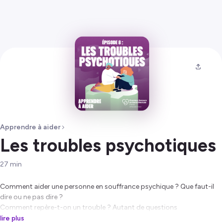
Apprendre à aider
Les troubles psychotiques
27
min
Comment aider une personne en souffrance psychique ? Que faut-il
dire ou ne pas dire ?
Comment repère-t-on un trouble ? Autant de questions
abordées dans
Apprendre à aider, le podcast sur le secourisme en
lire plus