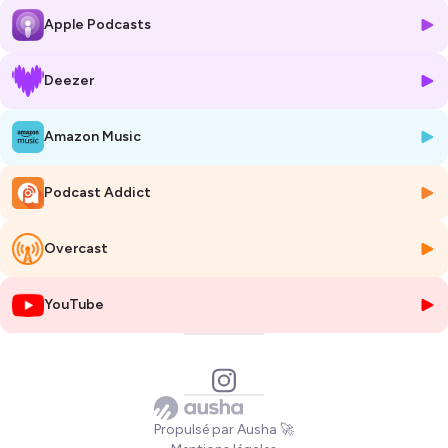
que les douleurs menstruelles peuvent venir exprimer, toujours
en
Apple Podcasts
complément d’un suivi médical classique
.
Cet épisode propose une lecture à la fois physiologique, émotionnelle
et symbolique du cycle féminin, pour t’aider à mieux te connaître,
Deezer
poser des limites, et transformer la douleur en une source de
compréhension et de puissance intérieure.
Amazon Music
🎧 À écouter si tu veux apaiser ta relation à ton cycle et honorer ton
corps féminin.
Podcast Addict
Hébergé par Ausha. Visitez
ausha.co/politique-de-confidentialite
pour plus d'informations.
Overcast
YouTube
Propulsé par Ausha 🚀