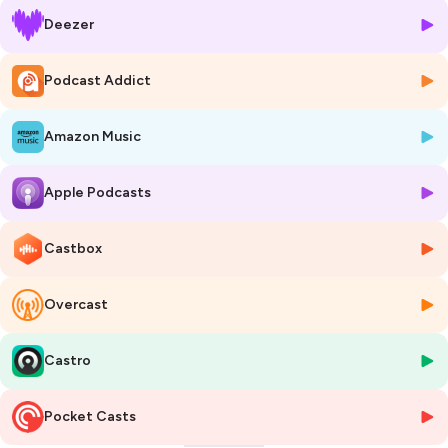
Thomas Stenger, fondateur de WeChip et Richard Sierra, CEO & Co-
Deezer
fondateur de Smartibex AI. 2 projets, 2 secteurs radicalement
différents, mais un point commun: utiliser le numérique pour résoudre
des problématiques bien réelles.
Podcast Addict
-------
Amazon Music
🦸🏻‍♀️🦸🏻‍♂️🦸🏻‍♂️ INTERVENANT• E• S :
Caroline Widmer, Directrice |
Pulse Incubateur HES
Apple Podcasts
Thomas Stenger, Fondateur |
WECHIP
Richard Sierra, CEO & Co-founder |
Smartibex AI
Castbox
-------
Overcast
➕ABONNEZ-VOUS & SUIVEZ-NOUS SUR :
Newsletter
/
Youtube
/
Linkedin
/
X
Castro
Hébergé par Ausha. Visitez
ausha.co/politique-de-confidentialite
pour plus d'informations.
Pocket Casts