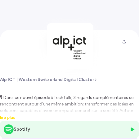
Alp ICT | Western Switzerland Digital Cluster
🎙️ Dans ce nouvel épisode #TechTalk, 3 regards complémentaires se
rencontrent autour d'une même ambition: transformer des idées en
solutions capables d'avoir un impact concret sur la société. Autour
de la table, Caroline Widmer, Directrice de Pulse Incubateur HES,
lire plus
accompagne chaque année des dizaines de projets entrepreneuriaux
Spotify
issus des Hautes Écoles Spécialisées de Genève. À ses côtés, 2
entrepreneurs qui incarnent cette nouvelle génération d'innovateurs: