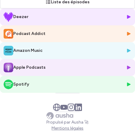
Liste des épisodes
Cas concrets, stratégies, bonnes pratiques et enseignements terrain :
découvrez comment les entreprises créent de la valeur avec l'IA et
Deezer
passent de l'expérimentation au déploiement à grande échelle.
Hébergé par Ausha. Visitez
ausha.co/politique-de-confidentialite
Podcast Addict
pour plus d'informations.
Amazon Music
Apple Podcasts
Spotify
Propulsé par Ausha 🚀
Mentions légales