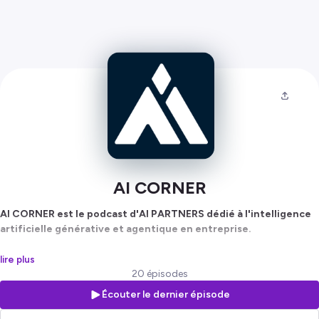
AI CORNER
AI CORNER est le podcast d'AI PARTNERS dédié à l'intelligence
artificielle générative et agentique en entreprise.
Chaque épisode donne la parole à des dirigeants, experts et praticiens
lire plus
qui partagent leurs retours d'expérience sur l'adoption de l'IA, les
20 épisodes
agents IA, la transformation des organisations, la gouvernance,
Écouter le dernier épisode
l'automatisation et les nouveaux usages de l'intelligence artificielle.