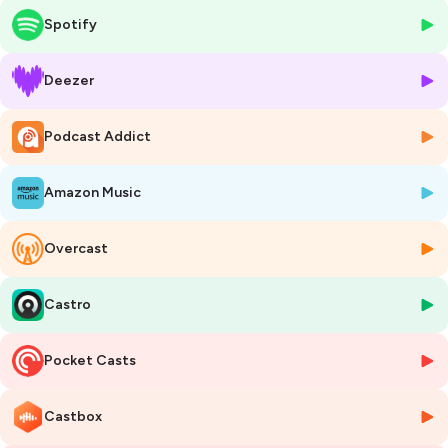
prouesses techniques et comment elle influence vos décisions
Spotify
quotidiennes, parfois à votre insu.
Nous abordons également des questions cruciales : l’impact
Deezer
écologique de ces technologies, les enjeux éthiques liés à la collecte et
l’utilisation des données, et ce que l’IA dit de nos sociétés modernes. À
Podcast Addict
travers des exemples concrets et des réflexions profondes, Laura vous
invite à porter un regard neuf sur l’intelligence artificielle et sur son rôle
dans votre vie. Un épisode essentiel pour comprendre ce que l’IA révèle
Amazon Music
sur vous… et sur ce que vous préférez ignorer.
Hébergé par Ausha. Visitez
ausha.co/politique-de-confidentialite
Overcast
pour plus d'informations.
Castro
Pocket Casts
Castbox