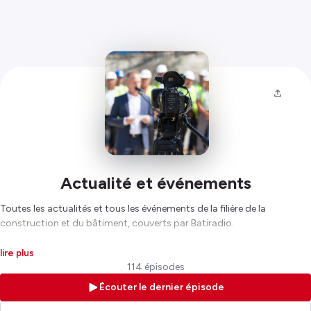
Actualité et événements
Toutes les actualités et tous les événements de la filière de la
construction et du bâtiment, couverts par Batiradio.
Hébergé par Ausha. Visitez
ausha.co/politique-de-confidentialite
lire plus
pour plus d'informations.
114 épisodes
Écouter le dernier épisode