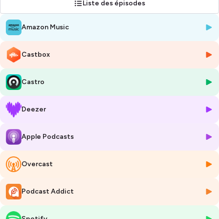
Liste des épisodes
Amazon Music
Castbox
Castro
Deezer
Apple Podcasts
Overcast
Podcast Addict
Spotify