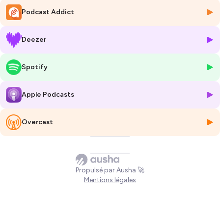
automobilistique, ces films et ces séries de « l’ancien monde »
Podcast Addict
faisaient rêver et connaissent aujourd’hui un regain de passion de la
part des nouvelles générations. Avec son talent d’auteur et de fan de
musiques orchestrées, Eric Giacometti s’amuse, il a carte blanche...
Deezer
Plus d'informations et podcasts
www.croonerradio.fr
Spotify
Hébergé par Ausha. Visitez
ausha.co/politique-de-confidentialite
pour plus d'informations.
Apple Podcasts
Overcast
Propulsé par Ausha 🚀
Mentions légales