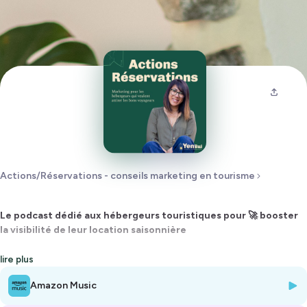
Actions/Réservations - conseils marketing en tourisme
Le podcast dédié aux hébergeurs touristiques pour 🚀 booster
la visibilité de leur location saisonnière
🚨 NOUVEAUTE DE LA RENTREE 2022 🚨
lire plus
Participez au premier café live ☕️ ! J'ai le plaisir de vous annoncer le
Amazon Music
lancement de ces rendez-vous mensuels entre hébergeurs
touristiques pour partager vos retours d'expérience sur un thème