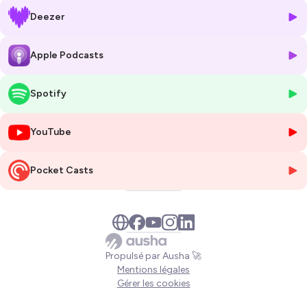
donné.
Deezer
Pour ce premier café live ☕️, je vous donne rendez-vous le mardi
20 septembre 2022 de 9h à 10h en vision Zoom.
Plus d'infos sur cet événement 100% gratuit et en ligne ici :
Apple Podcasts
https://www.yenbui.fr/live-mensuel/
Spotify
Résumé de l'épisode :
Etre loueur saisonnier, c'est aussi
être un véritable ambassadeur
pour son territoire et participer à l'attractivité touristique 🏝⛰
YouTube
🎢
En termes de stratégie de communication,
un hébergeur
Pocket Casts
touristique doit aussi porter la casquette de community
manager
afin de fédérer une communauté de voyageurs potentiels
sur ses réseaux.
En quoi consiste le rôle d'un CM et quelles sont ses principales
missions ?
Propulsé par Ausha 🚀
Ancienne community manager d'une destination de montagne, je
Mentions légales
vous détaille ici les 12 missions du CM 📈
Gérer les cookies