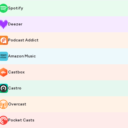
Spotify
Deezer
Podcast Addict
Amazon Music
Castbox
Castro
Overcast
Pocket Casts