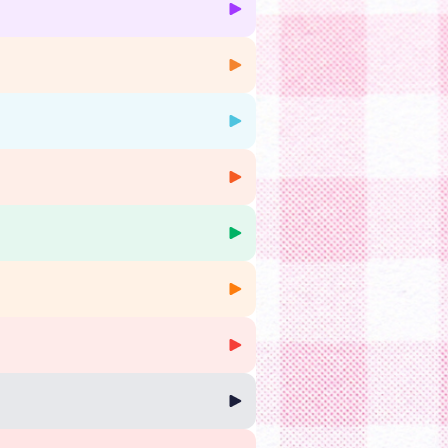
 bien, et avancer plus sereinement dans
e Buffy, de latte et de chats, qui
ix du podcast santé francophone 2023
us d'informations.