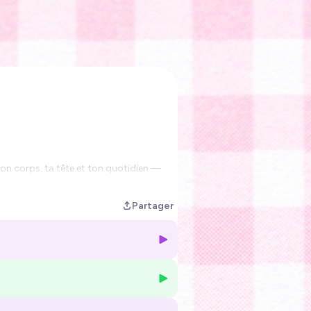
ton corps, ta tête et ton quotidien —
Partager
à trouver ton équilibre physique et
frustration, un rapport apaisé à ton
ssants… et du self-care pour prendre soin
la science, l'expérience et inspirée du
avec joie de vivre et simplicité.