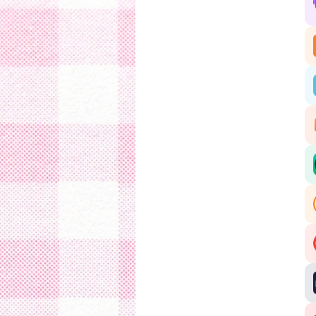
🎧
ta
Ic
t’
(A
da
Hé