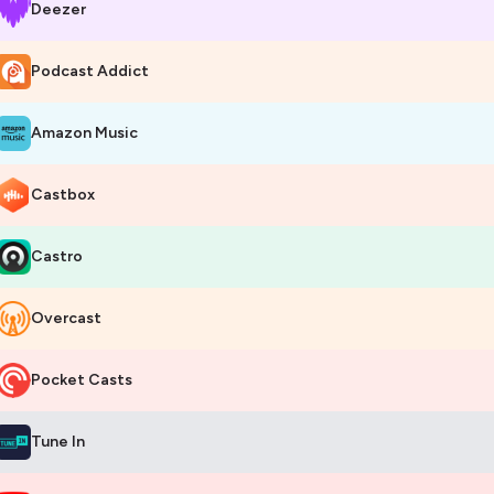
Deezer
 Chaque épisode est un moment pour te reconnecter à ce qui te fait du
 vie et vers tes objectifs.
Podcast Addict
i pas d’injonctions, pas de recettes miracles. Juste une trentenaire fan d
embarque dans sa Holi Era — pour t’aider à créer la tienne 🤌🏼✨
Amazon Music
nciennement "À votre pleine santé !", nommé dans le Top 3 pour le pr
ns la catégorie bien-être 🏅)
Castbox
bergé par Ausha. Visitez
ausha.co/politique-de-confidentialite
pour pl
Castro
Overcast
Pocket Casts
Tune In