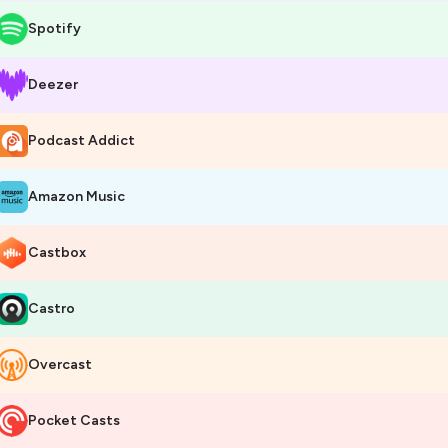
Spotify
Deezer
Podcast Addict
Amazon Music
Castbox
Castro
Overcast
Pocket Casts