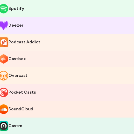
Spotify
Deezer
Podcast Addict
Castbox
Overcast
Pocket Casts
SoundCloud
Castro