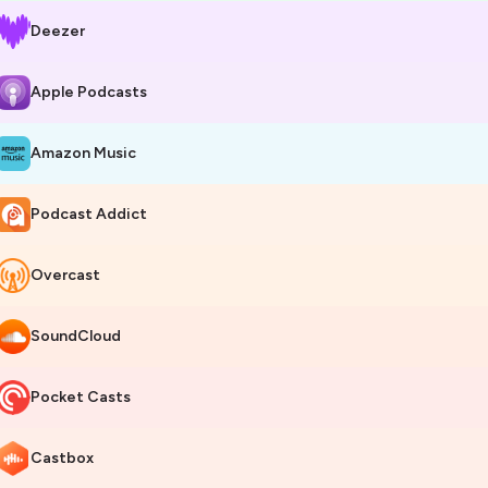
Deezer
Apple Podcasts
Amazon Music
Podcast Addict
Overcast
SoundCloud
Pocket Casts
Castbox