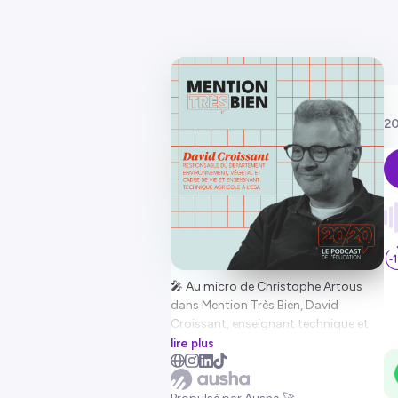
20
🎤 Au micro de Christophe Artous
dans Mention Très Bien, David
Croissant, enseignant technique et
ingénieur arboricole à l'ESA (École
lire plus
Supérieure des Agricultures), revient
sur plus d'un siècle d'histoire au