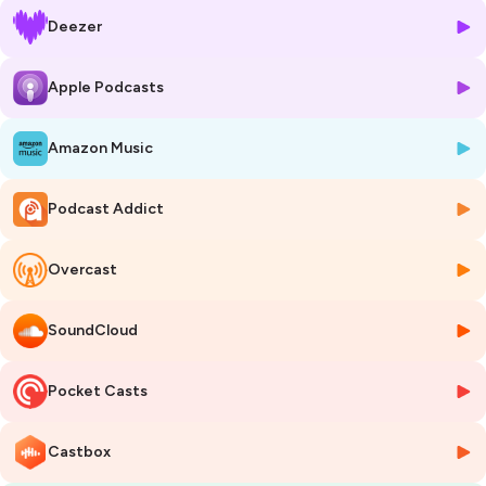
pour qu'ils aient envie de changer le monde. »
Deezer
🎤 Au micro de Philippine Dolbeau dans 20/20,
Alon Rozen
, Dean de
l'École des Ponts Business School.
Apple Podcasts
Acteur clé de l'Éducation supérieure en France, actuellement
Amazon Music
Directeur Général et Président du directoire de l'École des
Ponts Business School
, Alon Rozen a un parcours impressionnant,
avec des diplômes de l'Université de la Sorbonne, de l'International
Podcast Addict
School of Management, et un MBA en finance de l'École des Ponts.
Professeur depuis plus de 15 ans, Alon a dédié sa carrière à l'innovation
et au développement de startups, tout en explorant également le rôle
Overcast
d'entrepreneur.
Sous sa direction, l'École des Ponts a mis en place
des initiatives
SoundCloud
novatrices,
notamment dans le cadre de son MBA, où il a introduit
des approches pédagogiques
axées sur l'innovation et
l'entrepreneuriat.
Pocket Casts
Son engagement envers l'Éducation ne se limite pas aux salles de
classe ; il est également impliqué dans
des partenariats
stratégiques
qui renforcent l'interaction entre le monde académique
Castbox
et professionnel.