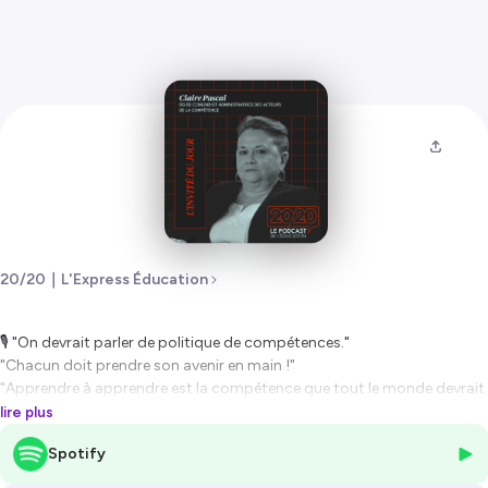
20/20｜L'Express Éducation
🎙️
"On devrait parler de politique de compétences."
"Chacun doit prendre son avenir en main !"
"Apprendre à apprendre est la compétence que tout le monde devrait
développer."
lire plus
Spotify
🎤 Au micro de Philippine Dolbeau dans
20/20
, Claire Pascal, directrice
générale de Comundi et administratrice des Acteurs de la