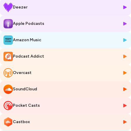
Compétence, revient sur un sujet devenu central : la formation tout au
Deezer
long de la vie.
Dans cet épisode, elle interroge notre rapport aux compétences dans
Apple Podcasts
un monde où les carrières sont de moins en moins linéaires et où
chacun est amené à se réinventer plusieurs fois au cours de sa vie
Amazon Music
professionnelle.
Avec elle, nous parlons d’employabilité, de reconversion,
Podcast Addict
d’investissement personnel, mais aussi du rôle que doivent jouer les
entreprises et les pouvoirs publics pour faire émerger une véritable
culture des compétences.
Overcast
Un échange qui pose une question essentielle : dans un monde en
SoundCloud
transformation permanente, la compétence la plus importante ne
serait-elle pas d’apprendre à apprendre ?
Pocket Casts
🎧 Bonne écoute !
Des questions ou envie de nous soumettre un nouvel invité, n’hésitez
Castbox
pas à nous contacter sur nos réseaux sociaux @L'Express Éducation