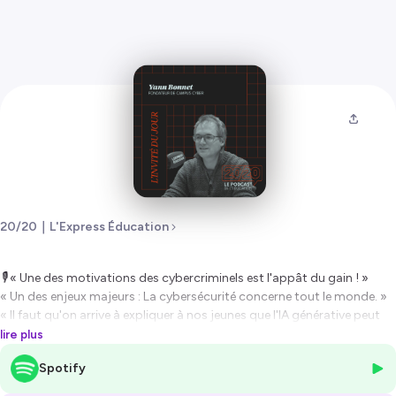
20/20｜L'Express Éducation
🎙️ « Une des motivations des cybercriminels est l'appât du gain ! »
« Un des enjeux majeurs : La cybersécurité concerne tout le monde. »
« Il faut qu'on arrive à expliquer à nos jeunes que l'IA générative peut
halluciner. »
lire plus
« Les deux transformations majeures de notre époque : la
Spotify
transformation numérique et la transition écologique. »