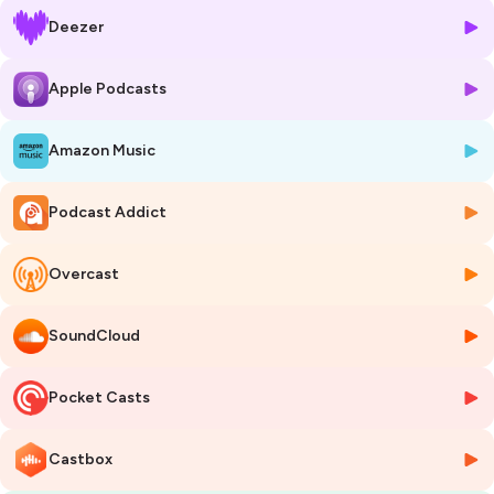
🎤 Au micro de Philippine Dolbeau dans 20/20, Yann Bonnet, Directeur
Deezer
Général Délégué du Campus Cyber.
Aujourd’hui, nous recevons Yann Bonnet, Directeur Général Délégué du
Apple Podcasts
Campus Cyber…
Pour une plongée au cœur des sujets qui façonnent notre avenir :
Amazon Music
cybersécurité, intelligence artificielle, souveraineté numérique, et bien
plus encore. On va le faire avec un invité, un acteur clé du numérique en
France et en Europe, à la croisée des chemins entre technologie,
Podcast Addict
politique publique et éducation. Directeur général délégué du Campus
Cyber, Yann est également reconnu pour son rôle dans l’élaboration
de stratégies nationales et européennes sur des sujets comme
Overcast
l’intelligence artificielle et la cybersécurité. En parallèle, il transmet sa
passion et son expertise à Sciences Po Paris, où il forme les leaders de
SoundCloud
demain.
Yann est notre invité aujourd’hui.
🎧 Bonne écoute !
Pocket Casts
Des questions ou envie de nous soumettre un nouvel invité, n’hésitez
pas à nous contacter sur nos réseaux sociaux @L'Express Éducation
Castbox
✍️
LinkedIn
📸
Instagram
📲
TikTok