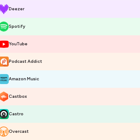
Deezer
Spotify
YouTube
Podcast Addict
Amazon Music
Castbox
Castro
Overcast