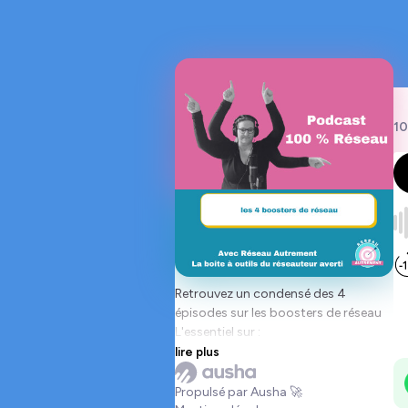
10
Retrouvez un condensé des 4
épisodes sur les boosters de réseau
L'essentiel sur :
L'entretien réseau
lire plus
La réactivation des liens faibles
La recommandation
Propulsé par Ausha 🚀