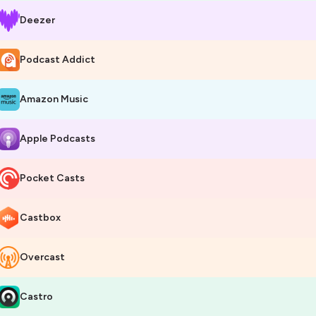
Deezer
Podcast Addict
Amazon Music
Apple Podcasts
Pocket Casts
Castbox
Overcast
Castro