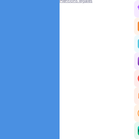
Les super-connecteurs
Mentions légales
Vous pouvez aussi retrouvez ces
sujets plus en détail épisode par
épisode dans la Playlist sur les 4
boosters de réseau !
Suivre Réseau autrement sur :
Instagram
-
Facebook
-
LinkedIn
Mais aussi
le blog réseau autrement :
https://reseau-autrement.fr/
🎙 Vous aimez ce podcast ?
Soutenez-le :
1. Abonnez-vous 🔔
2. Laissez un avis 5 étoiles ⭐⭐⭐⭐⭐
sur
Apple Podcast
-
Spotify.
3. Partagez l’épisode à 2 personnes
autour de vous !
4.Laissez un commentaire sur