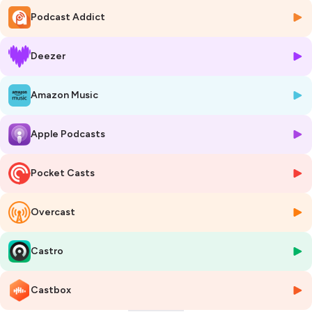
réalité riche en apports nutritifs mais est bénéfique pour notre
Podcast Addict
organisme.
Découvrez dans cet épisode les études menés à ce sujet !
Deezer
Avec la participation de :
Amazon Music
👤 Sandrine Cuisenier – Responsable Marketing Nutrition & Santé
Panification
👤 Florianne Dudragne – Responsable Tendances Marché - Lesaffre
Apple Podcasts
International
Vous souhaitez en savoir plus ?
Pocket Casts
🎧
Toutes les réponses dans cet épisode !
Overcast
👉 Bonne écoute !
Hébergé par Ausha. Visitez
ausha.co/politique-de-confidentialite
Castro
pour plus d'informations.
Castbox