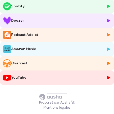
partageant des anecdotes captivantes sur les différentes
Spotify
cultures et modes de vie que Laurent a découverts au fil des
ans.
Deezer
Laurent Caizergues est un homme aux multiples casquettes.
Originaire de Latte, un petit village au sud de Montpellier, il a d'abord
Podcast Addict
goûté à l'expatriation aux États-Unis avant de s'installer
successivement à Bahreïn, au Mexique et enfin à Tunis. En plus de son
rôle professionnel au sein du groupe Laplace, Laurent est très engagé
Amazon Music
dans le monde associatif, notamment en tant que président de l'UFE
Carthage et conseiller des Français de l'étranger. Son parcours
exemplaire en fait un invité de choix pour discuter de la vie à l'étranger
Overcast
et des défis qui l'accompagnent.
YouTube
Dans cet épisode, Laurent partage son expérience de la vie d'expatrié,
en abordant les différences culturelles, les défis professionnels et les
opportunités de s'engager dans des communautés locales. Il évoque
également les spécificités de la communauté francophone en Tunisie,
composée en grande partie de personnes ayant la double nationalité.
Propulsé par Ausha 🚀
Enfin, Laurent nous offre un aperçu de la douceur de vivre à Tunis, tout
Mentions légales
en soulignant l'importance de rester connecté à ses racines et de