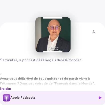
10 minutes, le podcast des Français dans le monde
.
Avez-vous déjà rêvé de tout quitter et de partir vivre à
l'étranger ? Dans cet épisode de "Français dans le Monde",
Gautier Seys nous emmène à Tunis pour une discussion
lire plus
fascinante avec Laurent Caizergues, un expatrié dont le
Apple Podcasts
parcours international est aussi riche que varié. Ensemble, ils
explorent les hauts et les bas de la vie d'expatrié, tout en